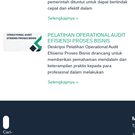
pemerintah dituntut untuk dapat bertindak
cepat dan efektif dalam
Selengkapnya »
PELATIHAN OPERATIONAL AUDIT
EFISIENSI PROSES BISNIS
Deskripsi Pelatihan Operational Audit
Efisiensi Proses Bisnis dirancang untuk
memberikan pemahaman mendalam dan
keterampilan praktis kepada para
profesional dalam melakukan
Selengkapnya »
T
Cari-
J