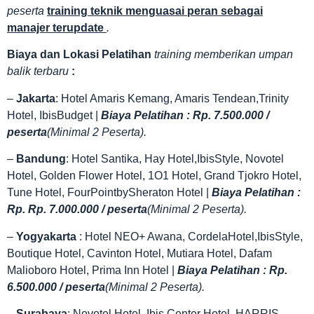
peserta
training teknik menguasai peran sebagai
manajer terupdate
.
Biaya dan Lokasi Pelatihan
training memberikan umpan
balik terbaru
:
–
Jakarta
: Hotel Amaris Kemang, Amaris Tendean,Trinity
Hotel, IbisBudget |
Biaya Pelatihan : Rp. 7.500.000 /
peserta
(Minimal 2 Peserta).
–
Bandung
: Hotel Santika, Hay Hotel,IbisStyle, Novotel
Hotel, Golden Flower Hotel, 1O1 Hotel, Grand Tjokro Hotel,
Tune Hotel, FourPointbySheraton Hotel |
Biaya Pelatihan :
Rp. Rp. 7.000.000 / peserta
(Minimal 2 Peserta).
–
Yogyakarta
: Hotel NEO+ Awana, CordelaHotel,IbisStyle,
Boutique Hotel, Cavinton Hotel, Mutiara Hotel, Dafam
Malioboro Hotel, Prima Inn Hotel |
Biaya Pelatihan : Rp.
6.500.000 / peserta
(Minimal 2 Peserta).
–
Surabaya
: Novotel Hotel, Ibis Center Hotel, HARRIS