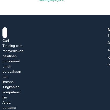
T
Cari-
J
Training.com
T
menyediakan
pelatihan
K
profesional
P
untuk
perusahaan
dan
instansi.
Tingkatkan
kompetensi
tim
Anda
bersama