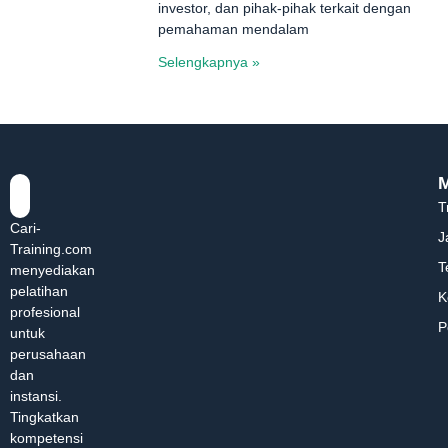
investor, dan pihak-pihak terkait dengan
pemahaman mendalam
Selengkapnya »
T
Cari-
J
Training.com
T
menyediakan
pelatihan
K
profesional
P
untuk
perusahaan
dan
instansi.
Tingkatkan
kompetensi