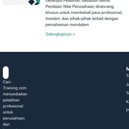
Deskripsi Pelatihan Valuation Bisnis
Penilaian Nilai Perusahaan dirancang
khusus untuk membekali para profesional,
investor, dan pihak-pihak terkait dengan
pemahaman mendalam
Selengkapnya »
T
Cari-
J
Training.com
T
menyediakan
pelatihan
K
profesional
P
untuk
perusahaan
dan