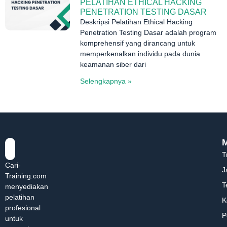
PELATIHAN ETHICAL HACKING
PENETRATION TESTING DASAR
Deskripsi Pelatihan Ethical Hacking
Penetration Testing Dasar adalah program
komprehensif yang dirancang untuk
memperkenalkan individu pada dunia
keamanan siber dari
Selengkapnya »
T
Cari-
J
Training.com
T
menyediakan
pelatihan
K
profesional
P
untuk