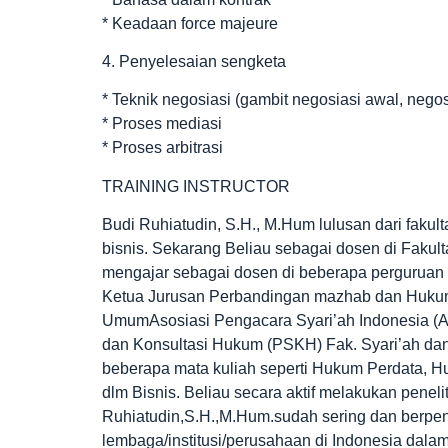
* Keadaan force majeure
4. Penyelesaian sengketa
* Teknik negosiasi (gambit negosiasi awal, negos
* Proses mediasi
* Proses arbitrasi
TRAINING INSTRUCTOR
Budi Ruhiatudin, S.H., M.Hum lulusan dari fakul
bisnis. Sekarang Beliau sebagai dosen di Fakul
mengajar sebagai dosen di beberapa perguruan 
Ketua Jurusan Perbandingan mazhab dan Hukum 
UmumAsosiasi Pengacara Syari’ah Indonesia (APS
dan Konsultasi Hukum (PSKH) Fak. Syari’ah da
beberapa mata kuliah seperti Hukum Perdata, 
dlm Bisnis. Beliau secara aktif melakukan penel
Ruhiatudin,S.H.,M.Hum.sudah sering dan berpen
lembaga/institusi/perusahaan di Indonesia dal