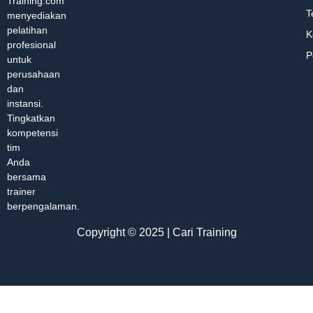
Training.com
T
menyediakan
pelatihan
K
profesional
P
untuk
perusahaan
dan
instansi.
Tingkatkan
kompetensi
tim
Anda
bersama
trainer
berpengalaman.
Copyright © 2025 | Cari Training