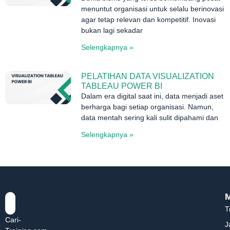
menuntut organisasi untuk selalu berinovasi
agar tetap relevan dan kompetitif. Inovasi
bukan lagi sekadar
Selengkapnya »
PELATIHAN DATA VISUALIZATION
TABLEAU POWER BI
Dalam era digital saat ini, data menjadi aset
berharga bagi setiap organisasi. Namun,
data mentah sering kali sulit dipahami dan
Selengkapnya »
T
Cari-
J