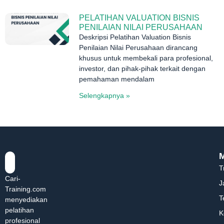
PELATIHAN VALUATION BISNIS
PENILAIAN NILAI PERUSAHAAN
Deskripsi Pelatihan Valuation Bisnis
Penilaian Nilai Perusahaan dirancang
khusus untuk membekali para profesional,
investor, dan pihak-pihak terkait dengan
pemahaman mendalam
Selengkapnya »
T
Cari-
J
Training.com
T
menyediakan
pelatihan
K
profesional