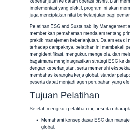
keberlanjutan ke dalam operasi bisnis. Dari m
implementasi yang efektif, program ini akan mem
juga menciptakan nilai berkelanjutan bagi pema
Pelatihan ESG and Sustainability Management a
memberikan pemahaman mendalam tentang prinsip-
praktik manajemen keberlanjutan. Dalam era di 
terhadap dampaknya, pelatihan ini membekali p
mengidentifikasi, mengukur, mengelola, dan mel
bagaimana mengintegrasikan strategi ESG ke dala
dengan keberlanjutan, serta memenuhi ekspektasi
membahas kerangka kerja global, standar pelapo
peserta dapat menjadi agen perubahan yang efek
Tujuan Pelatihan
Setelah mengikuti pelatihan ini, peserta dihara
Memahami konsep dasar ESG dan manajemen
global.