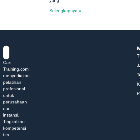
yang
Selengkapnya »
T
Cari-
J
Training.com
T
menyediakan
pelatihan
K
profesional
P
untuk
perusahaan
dan
instansi.
Tingkatkan
kompetensi
tim