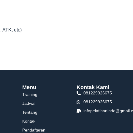
, ATK, etc)
Menu
Kontak Kami
081229926675
Training
081229926675
Jadwal
infopelatihanindo@gmail.
Tentang
Kontak
Pendaftaran