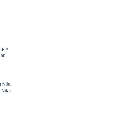
n
ngan
gan
g Nilai
 Nilai