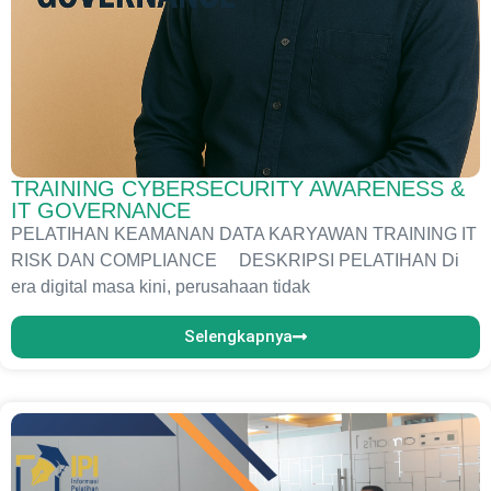
TRAINING CYBERSECURITY AWARENESS &
IT GOVERNANCE
PELATIHAN KEAMANAN DATA KARYAWAN TRAINING IT
RISK DAN COMPLIANCE DESKRIPSI PELATIHAN Di
era digital masa kini, perusahaan tidak
Selengkapnya