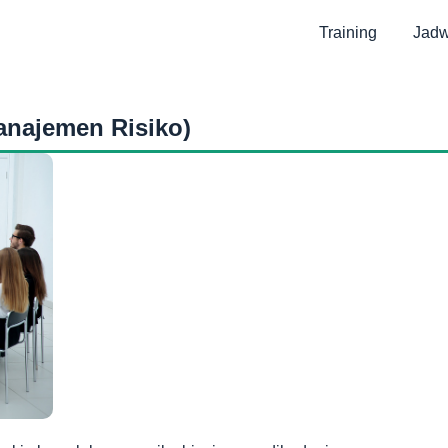
Training
Jadw
anajemen Risiko)