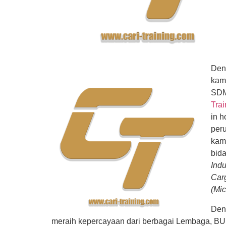
Den
kam
SDM
Tra
in h
per
kami
bid
Indu
Carg
(Mic
Den
meraih kepercayaan dari berbagai Lembaga, BU