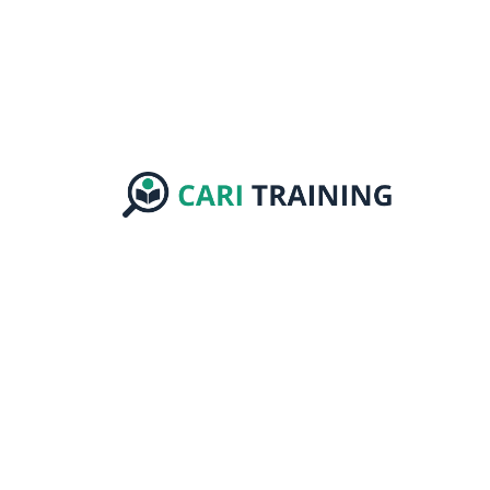
Cari-Training.com menyediakan pelatihan
profesional untuk perusahaan dan
instansi. Tingkatkan kompetensi tim Anda
bersama trainer berpengalaman.