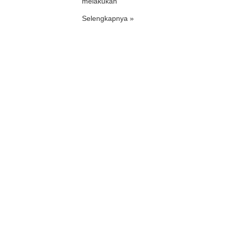
melakukan
Selengkapnya »
Lokasi
gmail.com