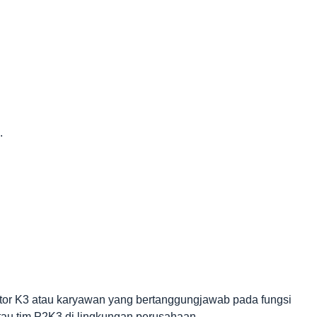
.
uditor K3 atau karyawan yang bertanggungjawab pada fungsi
tau tim P2K3 di lingkungan perusahaan.