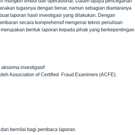
ebih mungkin timbul dari operasional. Dalam upaya pencegahan
laksanakan tugasnya dengan benar, namun sebagian diantaranya
uat laporan hasil investigasi yang dilakukan. Dengan
n gambaran secara komprehensif mengenai teknis penulisan
 merupakan bentuk laporan kepada pihak yang berkepentingan
 aksioma investigasif
oleh Association of Certified Fraud Examiners (ACFE).
 dan bernilai bagi pembaca laporan.