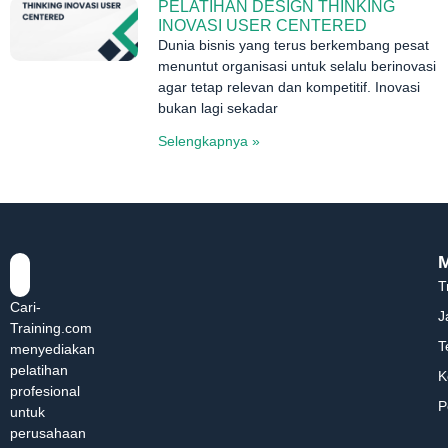
PELATIHAN DESIGN THINKING
INOVASI USER CENTERED
Dunia bisnis yang terus berkembang pesat
menuntut organisasi untuk selalu berinovasi
agar tetap relevan dan kompetitif. Inovasi
bukan lagi sekadar
Selengkapnya »
T
Cari-
J
Training.com
T
menyediakan
pelatihan
K
profesional
P
untuk
perusahaan