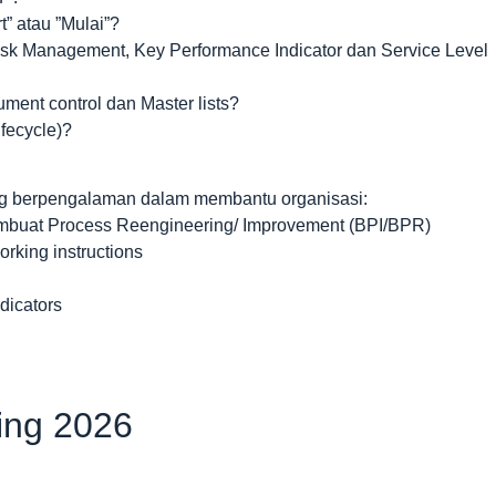
” atau ”Mulai”?
k Management, Key Performance Indicator dan Service Level
nt control dan Master lists?
fecycle)?
ng berpengalaman dalam membantu organisasi:
embuat Process Reengineering/ Improvement (BPI/BPR)
rking instructions
dicators
ning 2026