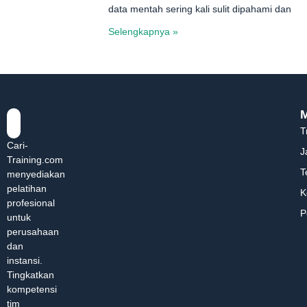
data mentah sering kali sulit dipahami dan
Selengkapnya »
T
Cari-
J
Training.com
T
menyediakan
pelatihan
K
profesional
P
untuk
perusahaan
dan
instansi.
Tingkatkan
kompetensi
tim