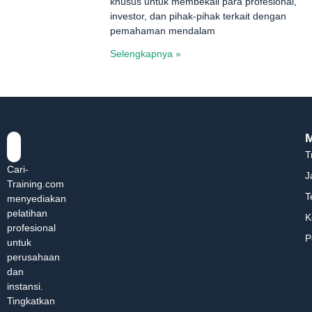
khusus untuk membekali para profesional,
investor, dan pihak-pihak terkait dengan
pemahaman mendalam
Selengkapnya »
T
Cari-
J
Training.com
T
menyediakan
pelatihan
K
profesional
P
untuk
perusahaan
dan
instansi.
Tingkatkan