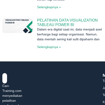
Selengkapnya »
PELATIHAN DATA VISUALIZATION
TABLEAU POWER BI
Dalam era digital saat ini, data menjadi aset
berharga bagi setiap organisasi. Namun,
data mentah sering kali sulit dipahami dan
Selengkapnya »
T
Cari-
J
Training.com
T
menyediakan
pelatihan
K