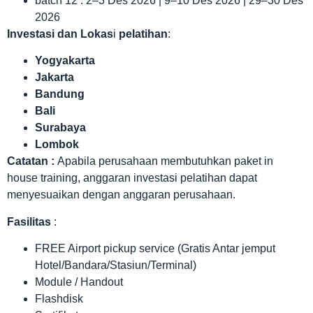
batch 12 : 2–3 Des 2026 | 9–10 Des 2026 | 29–30 Des
2026
Investasi dan Lokas
i
pelatihan
:
Yogyakarta
Jakarta
Bandung
Bali
Surabaya
Lombok
Catatan :
Apabila perusahaan membutuhkan paket in
house training, anggaran investasi pelatihan dapat
menyesuaikan dengan anggaran perusahaan.
Fasilitas
:
FREE Airport pickup service (Gratis Antar jemput
Hotel/Bandara/Stasiun/Terminal)
Module / Handout
Flashdisk