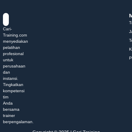
T
Cari-
J
Training.com
T
menyediakan
pelatihan
K
profesional
P
untuk
perusahaan
dan
instansi.
Tingkatkan
kompetensi
tim
Anda
bersama
trainer
berpengalaman.