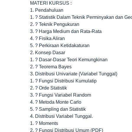
MATERI KURSUS :
1. Pendahuluan
1. ? Statistik Dalam Teknik Perminyakan dan Ge
2. ? Teknik Pengukuran
3. ? Harga Medium dan Rata-Rata
4. ? Fisika Aliran
5. ? Perkiraan Ketidakaturan
2. Konsep Dasar
1. ? Dasar-Dasar Teori Kemungkinan
2. ? Teorema Bayes
3. Distribusi Univariate (Variabel Tunggal)
1. ? Fungsi Distribusi Kumulatip
2. ? Orde Statistik
3. ? Fungsi Variabel Random
4. ? Metoda Monte Carlo
5. ? Sampling dan Statistik
4. Distribusi Variabel Tunggal.
1. ? Moments
2. ? Fungsi Distribusi Umum (PDF)