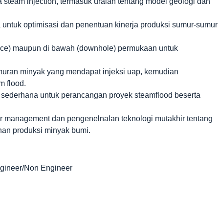
steam injection, termasuk uraian tentang model geologi dan
 untuk optimisasi dan penentuan kinerja produksi sumur-sumur
rface) maupun di bawah (downhole) permukaan untuk
muran minyak yang mendapat injeksi uap, kemudian
m flood.
p sederhana untuk perancangan proyek steamflood beserta
r management dan pengenelnalan teknologi mutakhir tentang
han produksi minyak bumi.
ngineer/Non Engineer