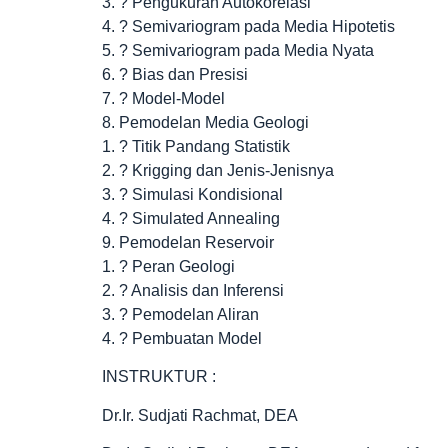
3. ? Pengukuran Autokorelasi
4. ? Semivariogram pada Media Hipotetis
5. ? Semivariogram pada Media Nyata
6. ? Bias dan Presisi
7. ? Model-Model
8. Pemodelan Media Geologi
1. ? Titik Pandang Statistik
2. ? Krigging dan Jenis-Jenisnya
3. ? Simulasi Kondisional
4. ? Simulated Annealing
9. Pemodelan Reservoir
1. ? Peran Geologi
2. ? Analisis dan Inferensi
3. ? Pemodelan Aliran
4. ? Pembuatan Model
INSTRUKTUR :
Dr.Ir. Sudjati Rachmat, DEA