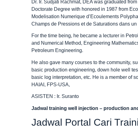
Dr. Ir. Sudjati Rachmat, DEA was graduated fro
Doctorate Degree with honored in 1987 from Ecole
Modelisation Numerique d’Ecoulements Polyphas
Champs de Pressions et de Saturations dans un 
For the time being, he became a lecturer in Petr
and Numerical Method, Engineering Mathematics, C
Petroleum Engineering.
He also gave many courses to the community, such
basic production engineering, down hole well tes
basic log interpretation, etc. He is a member of
HAIAI, FPS-USA,
ASISTEN : Ir. Suranto
Jadwal
training well injection – production an
Jadwal Portal Cari Trai