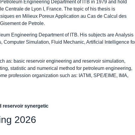
m Petroleum Engineering Department of ITB in 1979 and hold
 Centrale de Lyon I, France. The topic of his thesis is
iques en Milieux Poreux Application au Cas de Calcul des
Gisement de Petrole.
oleum Engineering Department of ITB. His subjects are Analysis
omputer Simulation, Fluid Mechanic, Artificial Intelligence fo
 as: basic reservoir engineering and reservoir simulation,
ting, statistic and numerical method for petroleum engineering,
 some profession organization such as: IATMI, SPE/EIME, IMA,
d reservoir synergetic
ning 2026