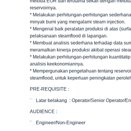
metoda EOR dan terutama sekali dengan metoda 
reservoirnya.
* Melakukan perhitungan-perhitungan sederhana
minyak bumi yang mengalami steam injection.
* Mengenal baik peralatan produksi di atas (su
pelaksanaan steamflood di lapangan.
* Membuat analisis sederhana terhadap data su
meramalkan kinerja produksi akibat operasi stea
* Melakukan perhitungan-perhitungan kuantitati
analisis keekonomiannya.
* Mempergunakan pengetahuan tentang reservoi
steamflood, untuk keperluan peningkatan perole
PRE-REQUISITE :
¨ Latar belakang : Operator/Senior Operator/E
AUDIENCE :
¨ Engineer/Non-Engineer