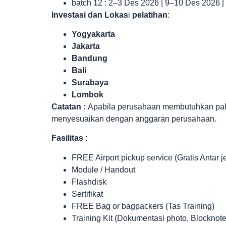
batch 12 : 2–3 Des 2026 | 9–10 Des 2026 
Investasi dan Lokas
i
pelatihan
:
Yogyakarta
Jakarta
Bandung
Bali
Surabaya
Lombok
Catatan :
Apabila perusahaan membutuhkan paket 
menyesuaikan dengan anggaran perusahaan.
Fasilitas
:
FREE Airport pickup service (Gratis Antar 
Module / Handout
Flashdisk
Sertifikat
FREE Bag or bagpackers (Tas Training)
Training Kit (Dokumentasi photo, Blocknote