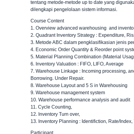
tentang metode-metode up to date yang digun
dilengkapi pengelolaan sistem informasi.
Course Content
1. Overview advanced warehousing and invent
2. Quadrant Inventory Strategy : Expenditure, Ri
3. Metode ABC dalam pengklasifikasian jenis pe
4. Economic Order Quantity & Reorder point sy
5. Material Planning Combination (Material Usag
6. Inventory Valuation : FIFO, LIFO, Average
7. Warehouse Linkage : Incoming processing, and I
Borrowing. Under Repair.
8. Warehouse Layout and 5 S in Warehousing
9. Warehouse management system
10. Warehouse performance analysis and audit
11. Cycle Counting,
12. Inventory Turn over,
13. Inventory Planning : Identifiction, Rate/Inde
Participant