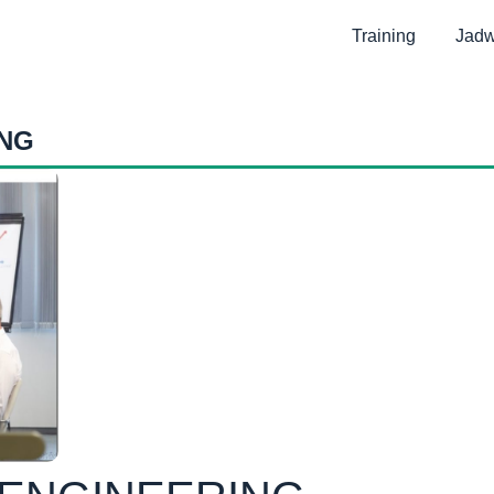
Training
Jadw
ING