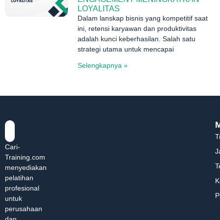
LOYALITAS
Dalam lanskap bisnis yang kompetitif saat
ini, retensi karyawan dan produktivitas
adalah kunci keberhasilan. Salah satu
strategi utama untuk mencapai
Selengkapnya »
T
Cari-
J
Training.com
T
menyediakan
pelatihan
K
profesional
P
untuk
perusahaan
dan