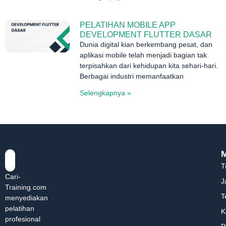
PELATIHAN MOBILE APP
DEVELOPMENT FLUTTER DASAR
Dunia digital kian berkembang pesat, dan
aplikasi mobile telah menjadi bagian tak
terpisahkan dari kehidupan kita sehari-hari.
Berbagai industri memanfaatkan
Selengkapnya »
T
Cari-
J
Training.com
T
menyediakan
pelatihan
K
profesional