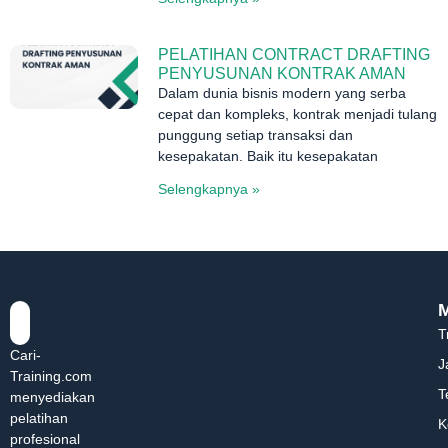
PELATIHAN CONTRACT DRAFTING
PENYUSUNAN KONTRAK AMAN
Dalam dunia bisnis modern yang serba
cepat dan kompleks, kontrak menjadi tulang
punggung setiap transaksi dan
kesepakatan. Baik itu kesepakatan
Selengkapnya »
T
Cari-
J
Training.com
T
menyediakan
pelatihan
K
profesional