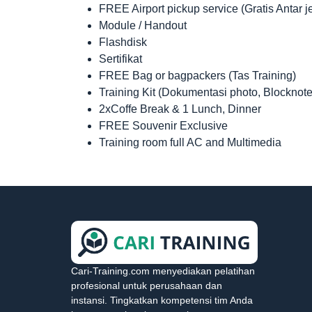
FREE Airport pickup service (Gratis Antar 
Module / Handout
Flashdisk
Sertifikat
FREE Bag or bagpackers (Tas Training)
Training Kit (Dokumentasi photo, Blocknote
2xCoffe Break & 1 Lunch, Dinner
FREE Souvenir Exclusive
Training room full AC and Multimedia
Cari-Training.com menyediakan pelatihan
profesional untuk perusahaan dan
instansi. Tingkatkan kompetensi tim Anda