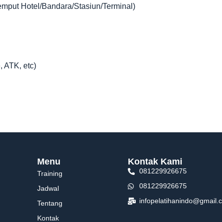
jemput Hotel/Bandara/Stasiun/Terminal)
, ATK, etc)
Menu
Kontak Kami
081229926675
Training
081229926675
Jadwal
infopelatihanindo@gmail.
Tentang
Kontak