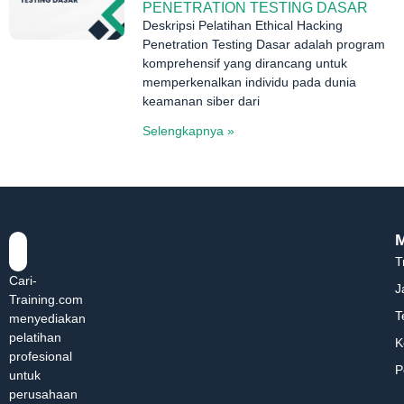
PENETRATION TESTING DASAR
Deskripsi Pelatihan Ethical Hacking
Penetration Testing Dasar adalah program
komprehensif yang dirancang untuk
memperkenalkan individu pada dunia
keamanan siber dari
Selengkapnya »
T
Cari-
J
Training.com
T
menyediakan
pelatihan
K
profesional
P
untuk
perusahaan