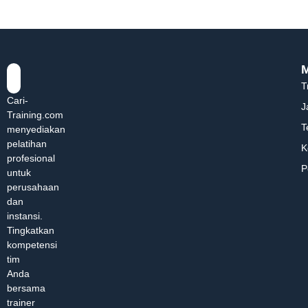
T
Cari-
J
Training.com
T
menyediakan
pelatihan
K
profesional
P
untuk
perusahaan
dan
instansi.
Tingkatkan
kompetensi
tim
Anda
bersama
trainer