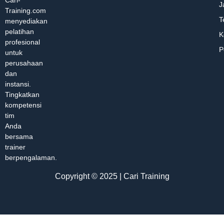
Cari-
J
Training.com
T
menyediakan
pelatihan
K
profesional
P
untuk
perusahaan
dan
instansi.
Tingkatkan
kompetensi
tim
Anda
bersama
trainer
berpengalaman.
Copyright © 2025 | Cari Training