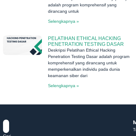
adalah program komprehensif yang
dirancang untuk
Selengkapnya »
PELATIHAN ETHICAL HACKING
PENETRATION TESTING DASAR
Deskripsi Pelatihan Ethical Hacking
Penetration Testing Dasar adalah program
komprehensif yang dirancang untuk
memperkenalkan individu pada dunia
keamanan siber dari
Selengkapnya »
T