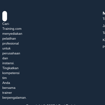
T
Cari-
J
Training.com
T
menyediakan
pelatihan
K
profesional
P
untuk
perusahaan
dan
instansi.
Tingkatkan
kompetensi
tim
Anda
bersama
trainer
berpengalaman.