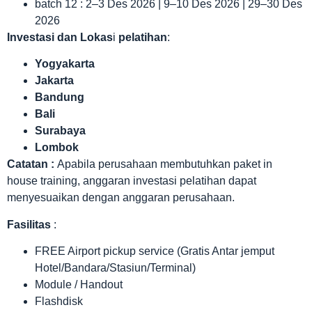
batch 12 : 2–3 Des 2026 | 9–10 Des 2026 | 29–30 Des
2026
Investasi dan Lokas
i
pelatihan
:
Yogyakarta
Jakarta
Bandung
Bali
Surabaya
Lombok
Catatan :
Apabila perusahaan membutuhkan paket in
house training, anggaran investasi pelatihan dapat
menyesuaikan dengan anggaran perusahaan.
Fasilitas
:
FREE Airport pickup service (Gratis Antar jemput
Hotel/Bandara/Stasiun/Terminal)
Module / Handout
Flashdisk