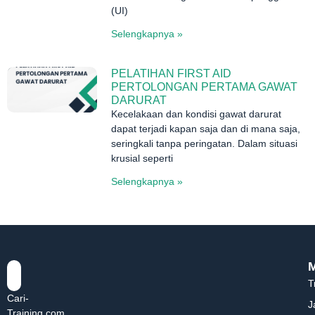
(UI)
Selengkapnya »
PELATIHAN FIRST AID
PERTOLONGAN PERTAMA GAWAT
DARURAT
Kecelakaan dan kondisi gawat darurat
dapat terjadi kapan saja dan di mana saja,
seringkali tanpa peringatan. Dalam situasi
krusial seperti
Selengkapnya »
T
Cari-
J
Training.com