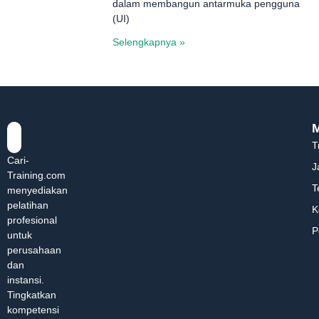
dalam membangun antarmuka pengguna
(UI)
Selengkapnya »
T
Cari-
J
Training.com
T
menyediakan
pelatihan
K
profesional
P
untuk
perusahaan
dan
instansi.
Tingkatkan
kompetensi