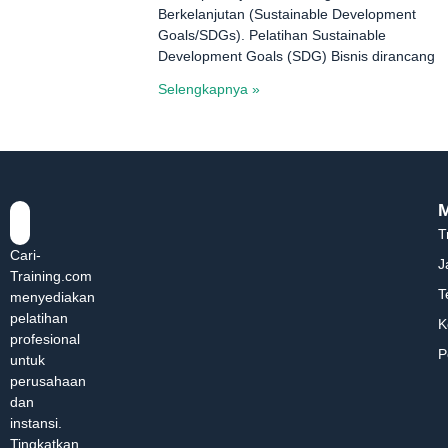
Berkelanjutan (Sustainable Development
Goals/SDGs). Pelatihan Sustainable
Development Goals (SDG) Bisnis dirancang
Selengkapnya »
T
Cari-
J
Training.com
T
menyediakan
pelatihan
K
profesional
P
untuk
perusahaan
dan
instansi.
Tingkatkan