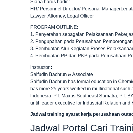
Siapa harus hadir :
HR/ Personnel Director/ Personal ManagerLegal
Lawyer, Attorney, Legal Officer
PROGRAM OUTLINE:
1. Penyerahan sebagaian Pelaksanaan Pekerj
2. Pengupahan pada Perusahaan Pemborongan P
3. Pembuatan Alur Kegiatan Proses Pelaksanaan
4. Pembuatan PP dan PKB pada Perusahaan Pem
Instructor :
Saifudin Bachrun & Associate
Saifudin Bachrun has formal education in Chemis
has more 25 years worked in multinational such
Indonesia, PT. Maxus Southeast Sumatra, PT. BA
until leader executive for Industrial Relation an
Jadwal
training syarat kerja perusahaan out
Jadwal Portal Cari Trai