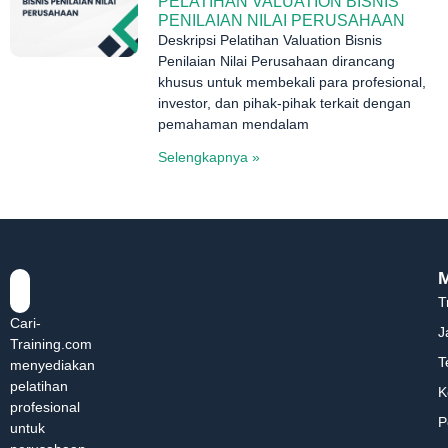
PELATIHAN VALUATION BISNIS
PENILAIAN NILAI PERUSAHAAN
Deskripsi Pelatihan Valuation Bisnis
Penilaian Nilai Perusahaan dirancang
khusus untuk membekali para profesional,
investor, dan pihak-pihak terkait dengan
pemahaman mendalam
Selengkapnya »
T
Cari-
J
Training.com
T
menyediakan
pelatihan
K
profesional
P
untuk