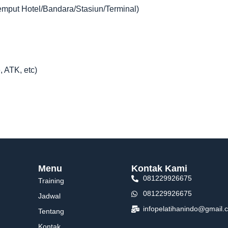
jemput Hotel/Bandara/Stasiun/Terminal)
, ATK, etc)
Menu
Kontak Kami
081229926675
Training
081229926675
Jadwal
infopelatihanindo@gmail.
Tentang
Kontak