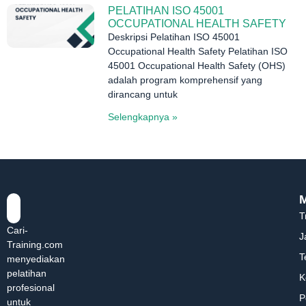
PELATIHAN ISO 45001
OCCUPATIONAL HEALTH SAFETY
Deskripsi Pelatihan ISO 45001
Occupational Health Safety Pelatihan ISO
45001 Occupational Health Safety (OHS)
adalah program komprehensif yang
dirancang untuk
Selengkapnya »
T
Cari-
J
Training.com
T
menyediakan
pelatihan
K
profesional
P
untuk