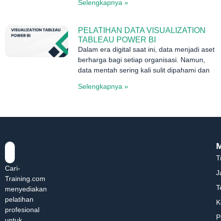
Selengkapnya »
PELATIHAN DATA VISUALIZATION
TABLEAU POWER BI
Dalam era digital saat ini, data menjadi aset
berharga bagi setiap organisasi. Namun,
data mentah sering kali sulit dipahami dan
Selengkapnya »
T
Cari-
J
Training.com
T
menyediakan
pelatihan
K
profesional
P
untuk