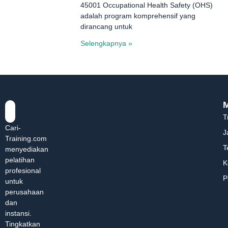
45001 Occupational Health Safety (OHS)
adalah program komprehensif yang
dirancang untuk
Selengkapnya »
T
Cari-
J
Training.com
T
menyediakan
pelatihan
K
profesional
P
untuk
perusahaan
dan
instansi.
Tingkatkan