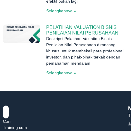
efektif bukan lagi
Selengkapnya »
PELATIHAN VALUATION BISNIS
PENILAIAN NILAI PERUSAHAAN
Deskripsi Pelatihan Valuation Bisnis
Penilaian Nilai Perusahaan dirancang
khusus untuk membekali para profesional,
investor, dan pihak-pihak terkait dengan
pemahaman mendalam
Selengkapnya »
T
Cari-
J
Training.com