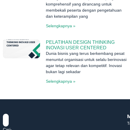
komprehensif yang dirancang untuk
membekali peserta dengan pengetahuan
dan keterampilan yang
Selengkapnya »
PELATIHAN DESIGN THINKING
INOVASI USER CENTERED
Dunia bisnis yang terus berkembang pesat
menuntut organisasi untuk selalu berinovasi
agar tetap relevan dan kompetitif. Inovasi
bukan lagi sekadar
Selengkapnya »
T
Cari-