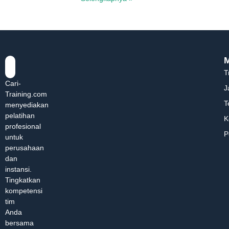
T
Cari-
J
Training.com
T
menyediakan
pelatihan
K
profesional
P
untuk
perusahaan
dan
instansi.
Tingkatkan
kompetensi
tim
Anda
bersama