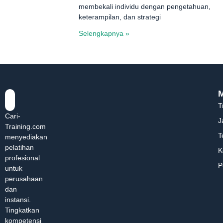
membekali individu dengan pengetahuan,
keterampilan, dan strategi
Selengkapnya »
T
Cari-
J
Training.com
T
menyediakan
pelatihan
K
profesional
P
untuk
perusahaan
dan
instansi.
Tingkatkan
kompetensi