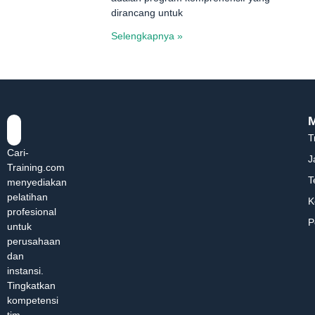
dirancang untuk
Selengkapnya »
T
Cari-
J
Training.com
T
menyediakan
pelatihan
K
profesional
P
untuk
perusahaan
dan
instansi.
Tingkatkan
kompetensi