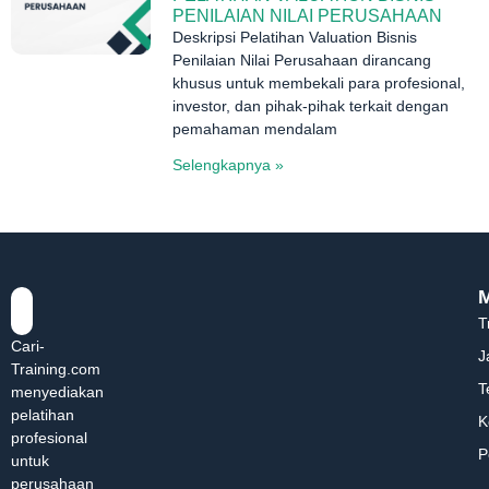
PENILAIAN NILAI PERUSAHAAN
Deskripsi Pelatihan Valuation Bisnis
Penilaian Nilai Perusahaan dirancang
khusus untuk membekali para profesional,
investor, dan pihak-pihak terkait dengan
pemahaman mendalam
Selengkapnya »
T
Cari-
J
Training.com
T
menyediakan
pelatihan
K
profesional
P
untuk
perusahaan