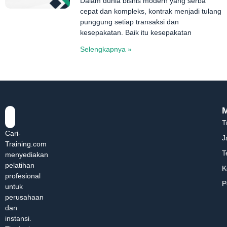
Dalam dunia bisnis modern yang serba
cepat dan kompleks, kontrak menjadi tulang
punggung setiap transaksi dan
kesepakatan. Baik itu kesepakatan
Selengkapnya »
T
Cari-
J
Training.com
T
menyediakan
pelatihan
K
profesional
P
untuk
perusahaan
dan
instansi.