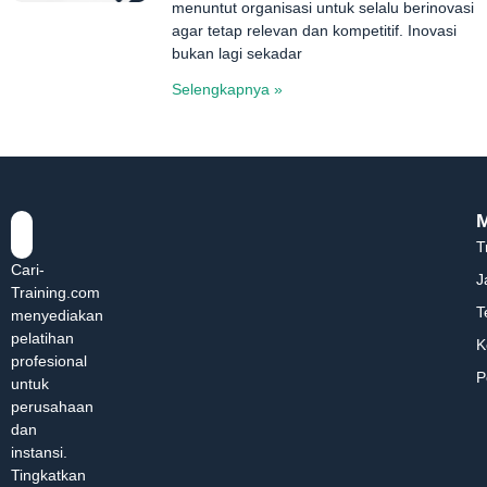
menuntut organisasi untuk selalu berinovasi
agar tetap relevan dan kompetitif. Inovasi
bukan lagi sekadar
Selengkapnya »
T
Cari-
J
Training.com
T
menyediakan
pelatihan
K
profesional
P
untuk
perusahaan
dan
instansi.
Tingkatkan